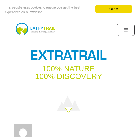
This website uses cookies to ensure you get the best
Got it!
experience on our website
Skip
to
Menu
main
content
EXTRATRAIL
100% NATURE
100% DISCOVERY