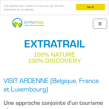
This website uses cookies to ensure you get the best
Got it!
experience on our website
Skip
to
Menu
main
content
EXTRATRAIL
100% NATURE
100% DISCOVERY
VISIT ARDENNE (Belgique, France
et Luxembourg)
Une approche conjointe d'un tourisme