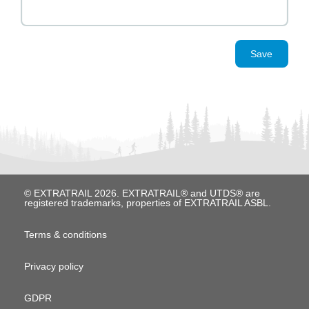
Save
© EXTRATRAIL 2026. EXTRATRAIL® and UTDS® are
registered trademarks, properties of EXTRATRAIL ASBL.
M
Terms & conditions
e
Privacy policy
n
u
GDPR