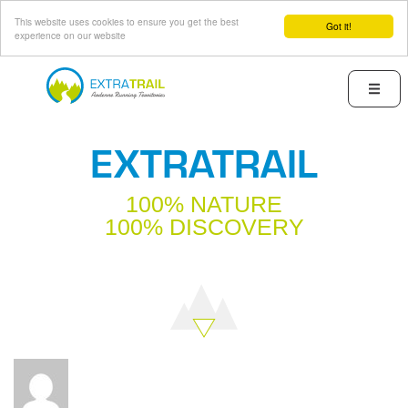
This website uses cookies to ensure you get the best
Got it!
experience on our website
Skip
to
Menu
main
content
EXTRATRAIL
100% NATURE
100% DISCOVERY