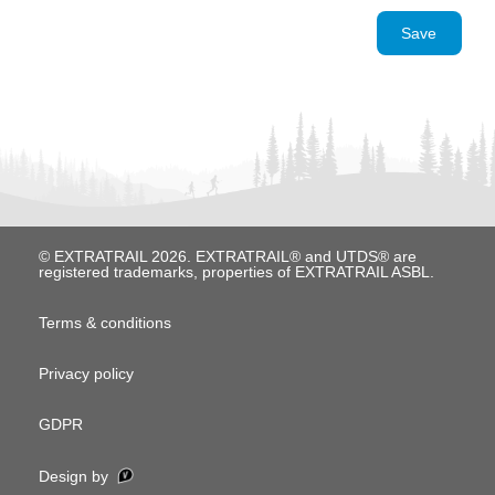
Save
© EXTRATRAIL 2026. EXTRATRAIL® and UTDS® are
registered trademarks, properties of EXTRATRAIL ASBL.
M
Terms & conditions
e
Privacy policy
n
u
GDPR
P
Design by