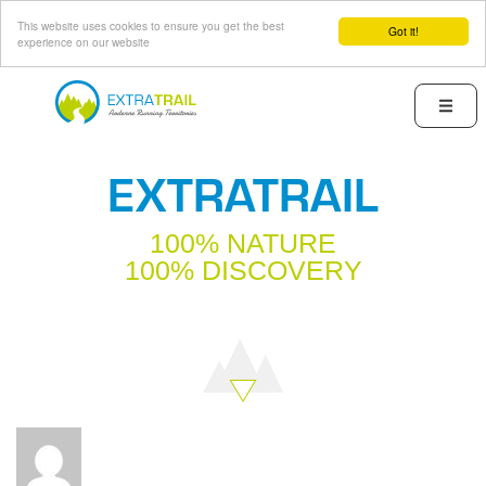
This website uses cookies to ensure you get the best
Got it!
experience on our website
Skip
to
Menu
main
content
EXTRATRAIL
100% NATURE
100% DISCOVERY