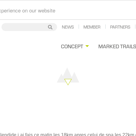
xperience on our website
Secondary
NEWS
MEMBER
PARTNERS
Search
Search
Navigation
gation
CONCEPT
MARKED TRAIL
ipale
lendide j ai fais ce matin les 18km apres celui de spa les 22