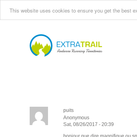
This website uses cookies to ensure you get the best e
Skip
to
main
Navi
content
princ
puits
Anonymous
Sat, 08/26/2017 - 20:39
bonjour que dire magnifique ou sp