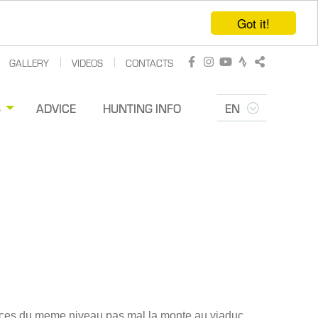
Got it!
GALLERY
VIDEOS
CONTACTS
Facebook
Instagram
Youtube
Strava
Share
S
ADVICE
HUNTING INFO
EN
km ces du meme niveau pas mal la monte au viaduc