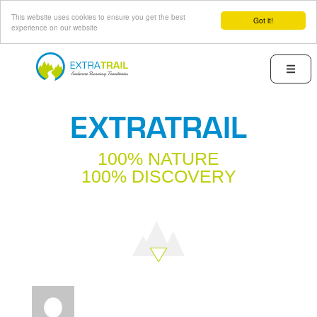
This website uses cookies to ensure you get the best
Got it!
experience on our website
Skip
to
Menu
main
content
EXTRATRAIL
100% NATURE
100% DISCOVERY