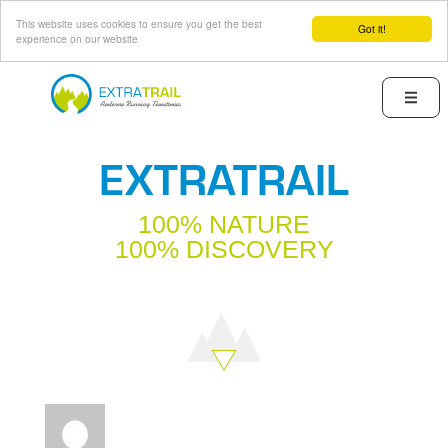
This website uses cookies to ensure you get the best
Got it!
experience on our website
Skip
to
Menu
main
content
EXTRATRAIL
100% NATURE
100% DISCOVERY