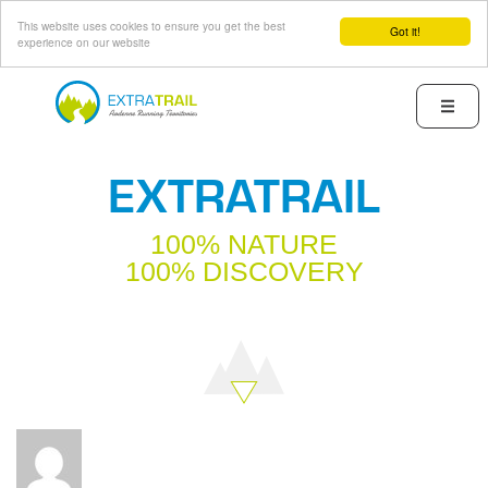
This website uses cookies to ensure you get the best
Got it!
experience on our website
Skip
to
Menu
main
content
EXTRATRAIL
100% NATURE
100% DISCOVERY