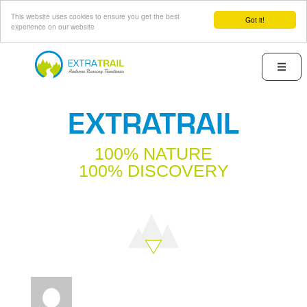
This website uses cookies to ensure you get the best
Got it!
experience on our website
Skip
to
Menu
main
content
EXTRATRAIL
100% NATURE
100% DISCOVERY