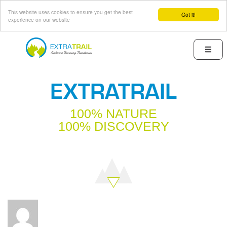
This website uses cookies to ensure you get the best
Got it!
experience on our website
Skip
to
Menu
main
content
EXTRATRAIL
100% NATURE
100% DISCOVERY