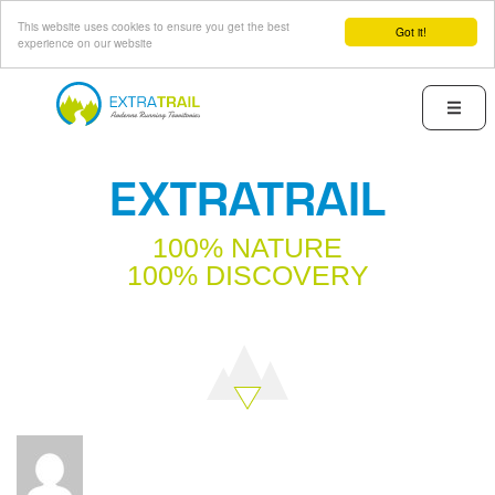
This website uses cookies to ensure you get the best
Got it!
experience on our website
Skip
to
Menu
main
content
EXTRATRAIL
100% NATURE
100% DISCOVERY