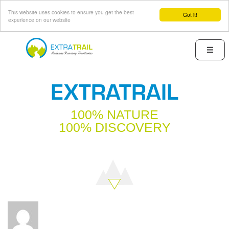
This website uses cookies to ensure you get the best
Got it!
experience on our website
Skip
to
Menu
main
content
EXTRATRAIL
100% NATURE
100% DISCOVERY