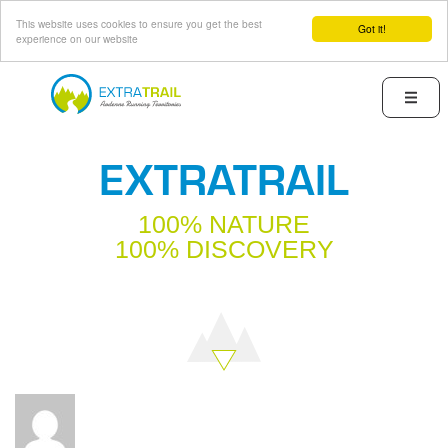
This website uses cookies to ensure you get the best
Got it!
experience on our website
Skip
to
Menu
main
content
EXTRATRAIL
100% NATURE
100% DISCOVERY