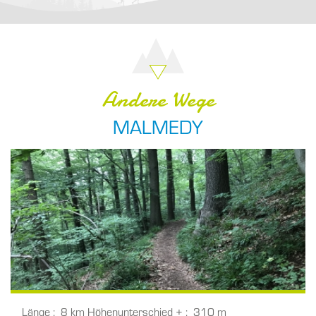
Andere Wege
MALMEDY
Länge
8 km
Höhenunterschied +
310 m