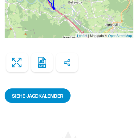
Leaflet
| Map data ©
OpenStreetMap
Zoom
Dowload
Share
the
file
SIEHE JAGDKALENDER