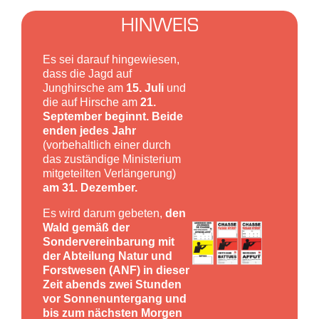
HINWEIS
Es sei darauf hingewiesen,
dass die Jagd auf
Junghirsche am
15. Juli
und
die auf Hirsche am
21.
September beginnt. Beide
enden jedes Jahr
(vorbehaltlich einer durch
das zuständige Ministerium
mitgeteilten Verlängerung)
am 31. Dezember.
Es wird darum gebeten,
den
Wald gemäß der
Sondervereinbarung mit
der Abteilung Natur und
Forstwesen (ANF) in dieser
Zeit abends zwei Stunden
vor Sonnenuntergang und
bis zum nächsten Morgen