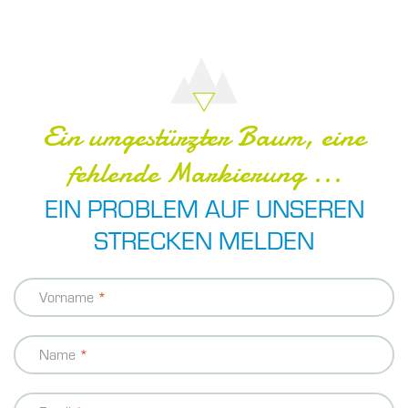
Ein umgestürzter Baum, eine
fehlende Markierung ...
EIN PROBLEM AUF UNSEREN
STRECKEN MELDEN
Kontakt
Vorname
Informationen
Name