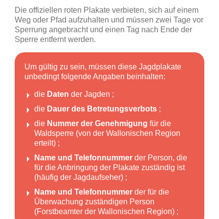
Die offiziellen roten Plakate verbieten, sich auf einem
Weg oder Pfad aufzuhalten und müssen zwei Tage vor
Sperrung angebracht und einen Tag nach Ende der
Sperre entfernt werden.
Um gültig zu sein, müssen diese Jagdplakate
unbedingt folgende Angaben beinhalten:
die
Daten
der Jagden ;
die
Dauer des Betretungsverbots
;
die
Nummer der Genehmigung
für die
Waldsperre (von der Wallonischen Region
erteilt) ;
Name und Telefonnummer
der Person, die
für die Anbringung der Plakate zuständig ist
(häufig der Jagdaufseher) ;
Name und Telefonnummer
der für die
Überwachung zuständigen Person
(Forstbeamter der Wallonischen Region) ;