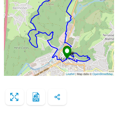
Leaflet
| Map data ©
OpenStreetMap
Zoom
Télécharger
Share
le
fichier