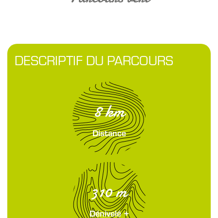
DESCRIPTIF DU PARCOURS
8 km
Distance
310 m
Dénivelé +