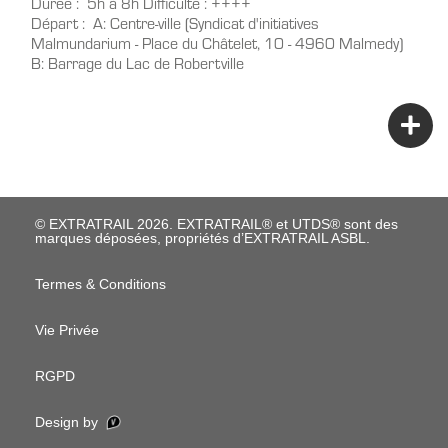
Durée
5h à 8h
Difficulté
++++
Départ
A: Centre-ville (Syndicat d'initiatives
Malmundarium - Place du Châtelet, 10 - 4960 Malmedy)
B: Barrage du Lac de Robertville
© EXTRATRAIL 2026. EXTRATRAIL® et UTDS® sont des
marques déposées, propriétés d’EXTRATRAIL ASBL.
M
Termes & Conditions
e
Vie Privée
n
u
RGPD
P
Design by