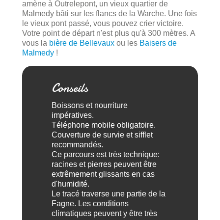
amène à Outrelepont, un vieux quartier de
Malmedy bâti sur les flancs de la Warche. Une fois
le vieux pont passé, vous pouvez crier victoire.
Votre point de départ n'est plus qu'à 300 mètres. A
vous la
bière de Bellevaux
ou les
Baisers de
Malmedy
!
Conseils
Boissons et nourriture
impératives.
Téléphone mobile obligatoire.
Couverture de survie et sifflet
recommandés.
Ce parcours est très technique:
racines et pierres peuvent être
extrêmement glissants en cas
d'humidité.
Le tracé traverse une partie de la
Fagne. Les conditions
climatiques peuvent y être très