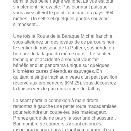
demi la très belle Fagne wallone. La vue est tout
simplement incroyable. Pas étonnant puisque
vous avez atteint le point culminant du pays: 694
mètres ! Un selfie et quelques photos souvenir
s'imposent…
Une fois la Route de la Baraque Michel franchie,
vous atteignez un des joyaux de ce parcours noir:
le sentier du ruisseau de la Polleur, suspendu en
bordure de la fagne du même nom… Le sentier
technique et accidenté à souhait vous fait
bénéficier d'un panorama unique sur quelques
kilomètres carrés d'étendues sauvages. En
quittant le single track au niveau d'un petit pavillon
réservé aux promeneurs (KM 25), vous découvrez
la liaison vers le parcours rouge de Jalhay.
Laissant partir la connexion à main droite,
remontez à gauche une petite route macadamisée
pour rejoindre un coupe-feu très marécageux.
Prenez garde de ne pas y laisser une chaussure…
Bon nombre de coureurs s'y sont enfoncés
jusqu'aux genoux dans la tourbière gorgée d'eau.