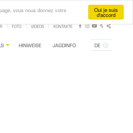
Oui je suis
te page, vous nous donnez votre
d'accord
R
FOTO
VIDEOS
KONTAKTE
Facebook
Instagram
Youtube
Strava
Teilen
LS
HINWEISE
JAGDINFO
DE