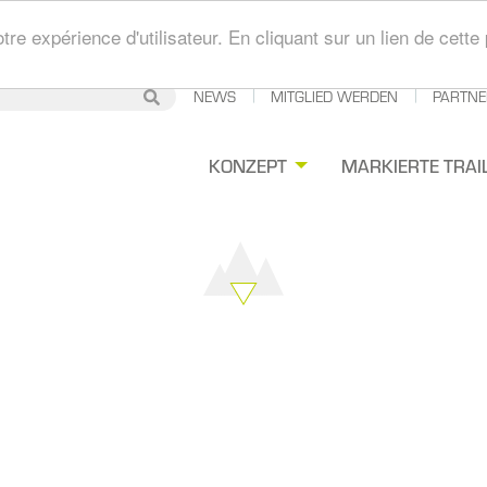
tre expérience d'utilisateur. En cliquant sur un lien de cet
Secondary
NEWS
MITGLIED WERDEN
PARTNE
Suche
Suche
Navigation
gation
KONZEPT
MARKIERTE TRAI
ipale