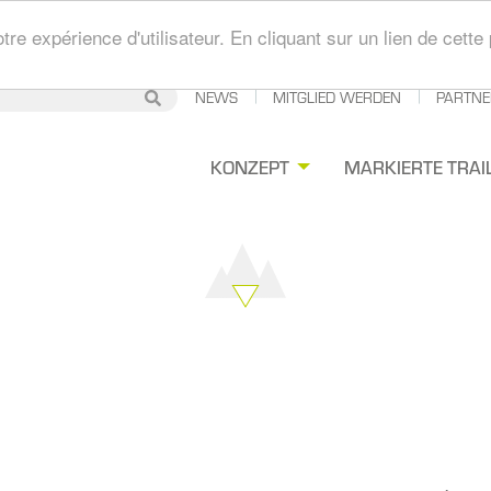
tre expérience d'utilisateur. En cliquant sur un lien de cet
Secondary
NEWS
MITGLIED WERDEN
PARTNE
Suche
Suche
Navigation
gation
KONZEPT
MARKIERTE TRAI
ipale