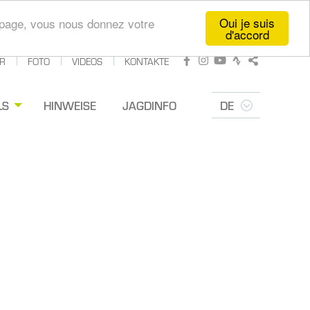
Oui je suis
te page, vous nous donnez votre
d'accord
R
FOTO
VIDEOS
KONTAKTE
Facebook
Instagram
Youtube
Strava
Teilen
LS
HINWEISE
JAGDINFO
DE