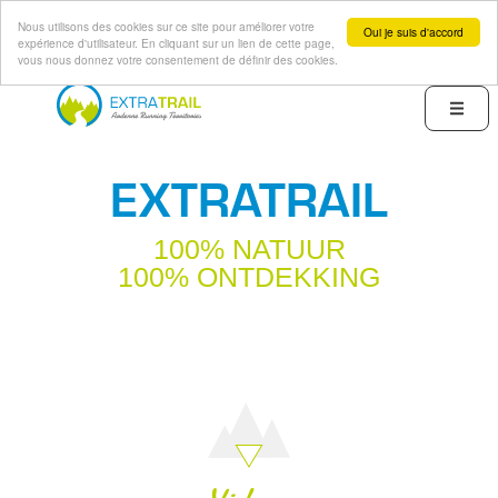
Nous utilisons des cookies sur ce site pour améliorer votre
Oui je suis d'accord
expérience d'utilisateur. En cliquant sur un lien de cette page,
vous nous donnez votre consentement de définir des cookies.
Overslaan
en
Menu
naar
de
EXTRATRAIL
inhoud
gaan
100% NATUUR
100% ONTDEKKING