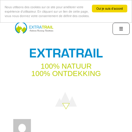
Nous utilisons des cookies sur ce site pour améliorer votre
Oui je suis d'accord
expérience d'utilisateur. En cliquant sur un lien de cette page,
vous nous donnez votre consentement de définir des cookies.
Overslaan
en
Menu
naar
de
EXTRATRAIL
inhoud
gaan
100% NATUUR
100% ONTDEKKING