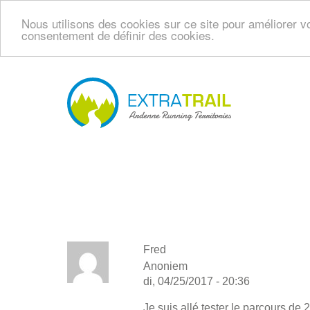
Nous utilisons des cookies sur ce site pour améliorer vo
consentement de définir des cookies.
Overslaan
en
naar
Navi
de
princ
inhoud
gaan
Fred
Anoniem
di, 04/25/2017 - 20:36
Je suis allé tester le parcours de 