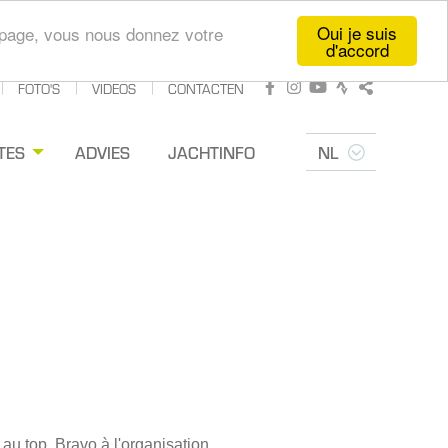
Oui je suis
te page, vous nous donnez votre
d'accord
FOTO'S
VIDEOS
CONTACTEN
Facebook
Instagram
Youtube
Strava
Delen
TES
ADVIES
JACHTINFO
NL
 au top. Bravo à l'organisation.