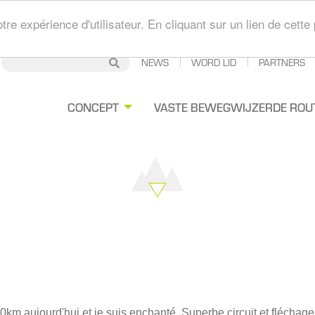
tre expérience d'utilisateur. En cliquant sur un lien de cet
Secondary
NEWS
WORD LID
PARTNERS
Zoeken
Zoeken
Navigation
gation
CONCEPT
VASTE BEWEGWIJZERDE ROU
ipale
20km aujourd'hui et je suis enchanté. Superbe circuit et fléchage