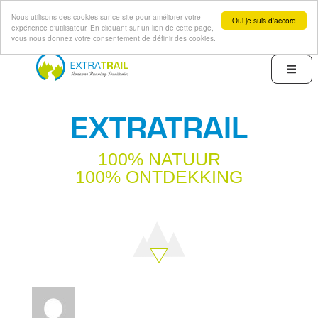
Nous utilisons des cookies sur ce site pour améliorer votre
Oui je suis d'accord
expérience d'utilisateur. En cliquant sur un lien de cette page,
vous nous donnez votre consentement de définir des cookies.
Overslaan
en
Menu
naar
de
EXTRATRAIL
inhoud
gaan
100% NATUUR
100% ONTDEKKING