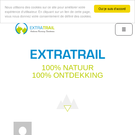
Nous utilisons des cookies sur ce site pour améliorer votre
Oui je suis d'accord
expérience d'utilisateur. En cliquant sur un lien de cette page,
vous nous donnez votre consentement de définir des cookies.
Overslaan
en
Menu
naar
de
EXTRATRAIL
inhoud
gaan
100% NATUUR
100% ONTDEKKING