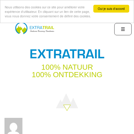
Nous utilisons des cookies sur ce site pour améliorer votre
Oui je suis d'accord
expérience d'utilisateur. En cliquant sur un lien de cette page,
vous nous donnez votre consentement de définir des cookies.
Overslaan
en
Menu
naar
de
EXTRATRAIL
inhoud
gaan
100% NATUUR
100% ONTDEKKING