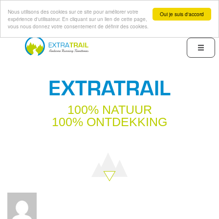
Nous utilisons des cookies sur ce site pour améliorer votre
Oui je suis d'accord
expérience d'utilisateur. En cliquant sur un lien de cette page,
vous nous donnez votre consentement de définir des cookies.
Overslaan
en
Menu
naar
de
EXTRATRAIL
inhoud
gaan
100% NATUUR
100% ONTDEKKING