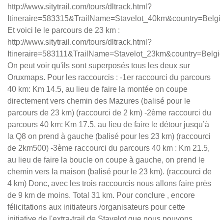
http://www.sitytrail.com/tours/dltrack.html?
Itineraire=583315&TrailName=Stavelot_40km&country=Belg
Et voici le le parcours de 23 km :
http://www.sitytrail.com/tours/dltrack.html?
Itineraire=583111&TrailName=Stavelot_23km&country=Belg
On peut voir qu'ils sont superposés tous les deux sur
Oruxmaps. Pour les raccourcis : -1er raccourci du parcours
40 km: Km 14.5, au lieu de faire la montée on coupe
directement vers chemin des Mazures (balisé pour le
parcours de 23 km) (raccourci de 2 km) -2ème raccourci du
parcours 40 km: Km 17.5, au lieu de faire le détour jusqu’à
la Q8 on prend à gauche (balisé pour les 23 km) (raccourci
de 2km500) -3ème raccourci du parcours 40 km : Km 21.5,
au lieu de faire la boucle on coupe à gauche, on prend le
chemin vers la maison (balisé pour le 23 km). (raccourci de
4 km) Donc, avec les trois raccourcis nous allons faire près
de 9 km de moins. Total 31 km. Pour conclure , encore
félicitations aux initiateurs /organisateurs pour cette
initiative de l'extra-trail de Stavelot que nous pouvons