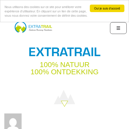
Nous utilisons des cookies sur ce site pour améliorer votre
Oui je suis d'accord
expérience d'utilisateur. En cliquant sur un lien de cette page,
vous nous donnez votre consentement de définir des cookies.
Overslaan
en
Menu
naar
de
EXTRATRAIL
inhoud
gaan
100% NATUUR
100% ONTDEKKING