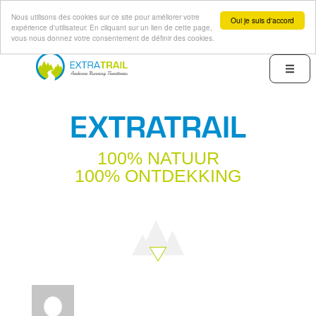
Nous utilisons des cookies sur ce site pour améliorer votre
Oui je suis d'accord
expérience d'utilisateur. En cliquant sur un lien de cette page,
vous nous donnez votre consentement de définir des cookies.
Overslaan
en
Menu
naar
de
EXTRATRAIL
inhoud
gaan
100% NATUUR
100% ONTDEKKING