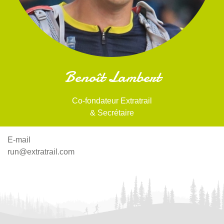
Benoît Lambert
Co-fondateur Extratrail
& Secrétaire
E-mail
run@extratrail.com