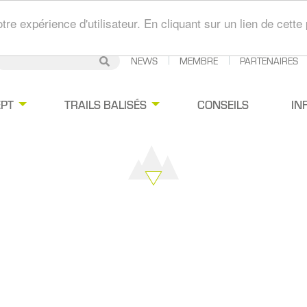
tre expérience d'utilisateur. En cliquant sur un lien de cet
Secondary
NEWS
MEMBRE
PARTENAIRES
Rechercher
Rechercher
Navigation
gation
PT
TRAILS BALISÉS
CONSEILS
IN
ipale