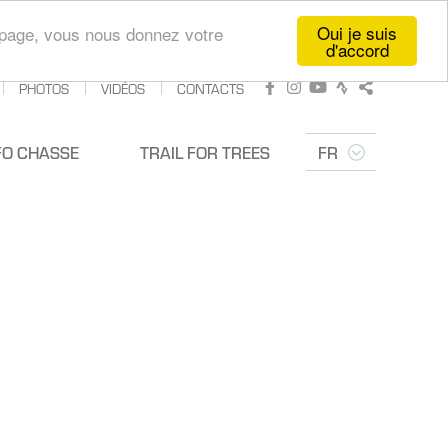
Oui je suis
te page, vous nous donnez votre
d'accord
PHOTOS
VIDÉOS
CONTACTS
Facebook
Instagram
Youtube
Strava
Partager
FO CHASSE
TRAIL FOR TREES
FR