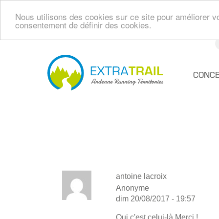
Nous utilisons des cookies sur ce site pour améliorer vo
consentement de définir des cookies.
Aller
au
contenu
Navi
CONCE
principal
princ
antoine lacroix
Anonyme
dim 20/08/2017 - 19:57
Oui c'est celui-là Merci !