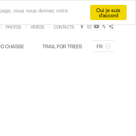
Oui je suis
te page, vous nous donnez votre
d'accord
PHOTOS
VIDÉOS
CONTACTS
Facebook
Instagram
Youtube
Strava
Partager
FO CHASSE
TRAIL FOR TREES
FR