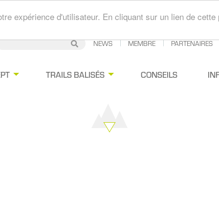
tre expérience d'utilisateur. En cliquant sur un lien de cet
Secondary
NEWS
MEMBRE
PARTENAIRES
Rechercher
Rechercher
Navigation
gation
PT
TRAILS BALISÉS
CONSEILS
IN
ipale