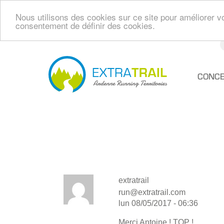
Nous utilisons des cookies sur ce site pour améliorer vo
consentement de définir des cookies.
Aller
au
contenu
Navi
CONCE
principal
princ
extratrail
run@extratrail.com
lun 08/05/2017 - 06:36
Merci Antoine ! TOP !