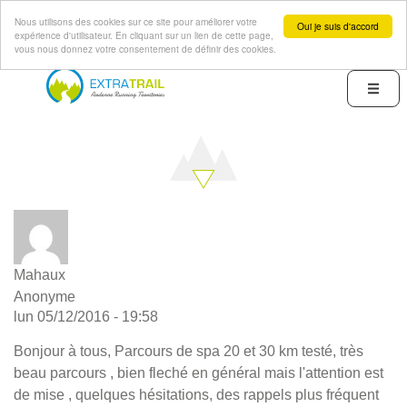
Nous utilisons des cookies sur ce site pour améliorer votre
Oui je suis d'accord
expérience d'utilisateur. En cliquant sur un lien de cette page,
vous nous donnez votre consentement de définir des cookies.
Aller
au
Menu
contenu
principal
Mahaux
Anonyme
lun 05/12/2016 - 19:58
Bonjour à tous, Parcours de spa 20 et 30 km testé, très
beau parcours , bien fleché en général mais l'attention est
de mise , quelques hésitations, des rappels plus fréquent