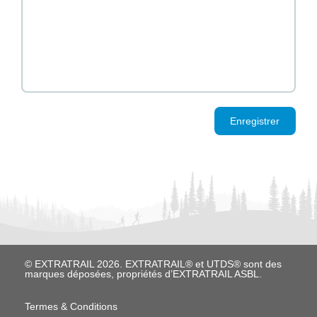
Enregistrer
© EXTRATRAIL 2026. EXTRATRAIL® et UTDS® sont des
marques déposées, propriétés d’EXTRATRAIL ASBL.
M
Termes & Conditions