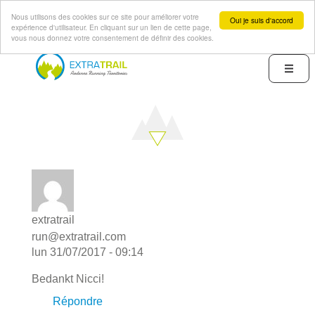
Nous utilisons des cookies sur ce site pour améliorer votre
Oui je suis d'accord
expérience d'utilisateur. En cliquant sur un lien de cette page,
vous nous donnez votre consentement de définir des cookies.
Aller
au
Menu
contenu
principal
extratrail
run@extratrail.com
lun 31/07/2017 - 09:14
Bedankt Nicci!
Répondre